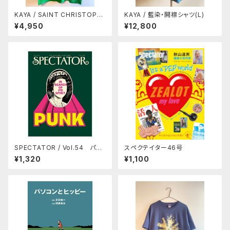
KAYA / SAINT CHRISTOPH
KAYA / 藍染・開襟シャツ(L)
ER TEE
¥4,950
¥12,800
SPECTATOR / Vol.54 パン
スペクテイター46号
クの正体
¥1,320
¥1,100