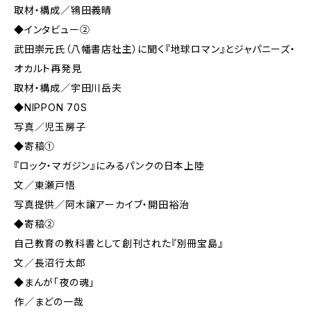
取材・構成／鴇田義晴
◆インタビュー②
武田崇元氏（八幡書店社主）に聞く『地球ロマン』とジャパニーズ・
オカルト再発見
取材・構成／宇田川岳夫
◆NIPPON 70S
写真／児玉房子
◆寄稿①
『ロック・マガジン』にみるパンクの日本上陸
文／東瀬戸悟
写真提供／阿木譲アーカイブ・開田裕治
◆寄稿②
自己教育の教科書として創刊された『別冊宝島』
文／長沼行太郎
◆まんが「夜の魂」
作／まどの一哉