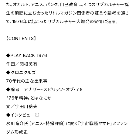
た。オカルト、アニメ、パンク、自己教育…。４つのサブカルチャー誕
生の瞬間に立ち会ったリトルマガジン関係者の証言や論考を通じ
て、1976年に起こったサブカルチャー大爆発の実情に迫る。
【CONTENTS】
◆PLAY BACK 1976
作画／関根美有
◆クロニクルズ
70年代の主な出来事
◆論考 アナザー・スピリッツ・オブ・７６
〝76年精神〟とはなにか
文／宇田川岳夫
◆インタビュー①
氷川竜介氏（アニメ・特撮評論）に聞く『宇宙戦艦ヤマト』とファン
ダム形成史