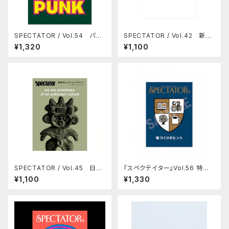
SPECTATOR / Vol.54 パン
SPECTATOR / Vol.42 新し
クの正体
い食堂
¥1,320
¥1,100
SPECTATOR / Vol.45 日本
『スペクテイター』Vol.56 特集：
のヒッピー・ムーヴメント
場づくりのヒント
¥1,100
¥1,330