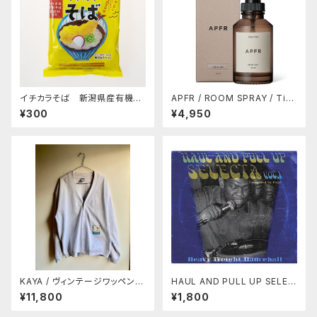
イチカラそば 新潟県産有機そ
APFR / ROOM SPRAY / Tim
ば全粒粉使用！！ゆで時間2分
eless (10%OFF)
¥300
¥4,950
半！！
KAYA / ヴィンテージワッペン付
HAUL AND PULL UP SELEC
きカーディガン
TA Vol.1 / COJIE (MIX CD)
¥11,800
¥1,800