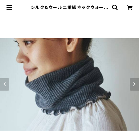
シルク＆ウール二重織ネックウォーマ
ー(ロング) | たつまき堂