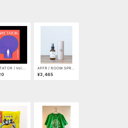
OR / Vol.51
APFR / ROOM SPRA
啓発のひみつ
Y / MOSS SWAMP (1
20
¥3,465
0%OFF)