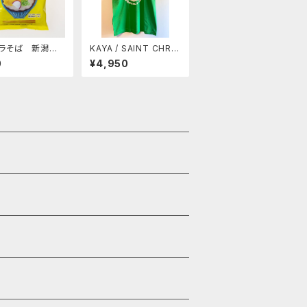
ラそば 新潟県
KAYA / SAINT CHRIS
機そば全粒粉使
TOPHER TEE
0
¥4,950
ゆで時間2分半！！