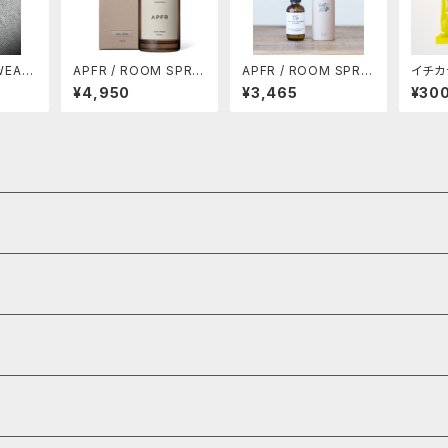
APFR / ROOM SPRA
APFR / ROOM SPRA
イチカ
リップス
Y / Blue Spruce (1
Y / Endless Summer
産有
¥4,950
¥3,465
¥30
ンツ
0%OFF)
(10% OFF)
用！！