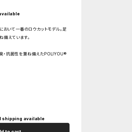
available
の中において一番のロウカットモデル。足
ね備えています。
臭・抗菌性を兼ね備えたPOLIYOU®
l shipping available
d to cart