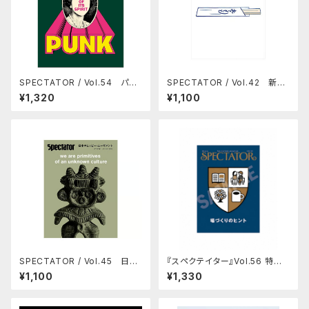
SPECTATOR / Vol.54 パン
SPECTATOR / Vol.42 新し
クの正体
い食堂
¥1,320
¥1,100
SPECTATOR / Vol.45 日本
『スペクテイター』Vol.56 特集：
のヒッピー・ムーヴメント
場づくりのヒント
¥1,100
¥1,330