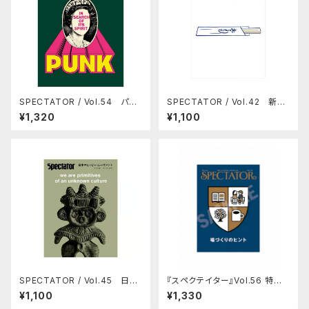
SPECTATOR / Vol.54 パン
SPECTATOR / Vol.42 新し
クの正体
い食堂
¥1,320
¥1,100
SPECTATOR / Vol.45 日本
『スペクテイター』Vol.56 特集：
のヒッピー・ムーヴメント
場づくりのヒント
¥1,100
¥1,330