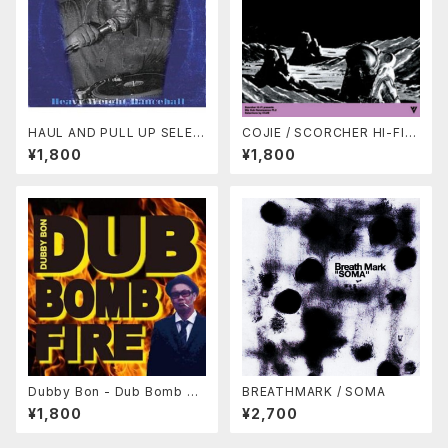
HAUL AND PULL UP SELEC
COJIE / SCORCHER HI-FI
TA Vol.1 / COJIE (MIX CD)
「90s DUB RENAISSANCE P
¥1,800
¥1,800
t.2 」
Dubby Bon - Dub Bomb Fir
BREATHMARK / SOMA
e (MIX CD)
¥1,800
¥2,700