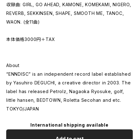
収録曲: GIRL, GO AHEAD, KAMONE, KOMEKAMI, NIGERO,
REVERB, SEKKINSEN, SHAPE, SMOOTH ME, TANOC,
WAON. (全11曲)
本体価格3000円＋TAX
About
“ENNDISC” is an independent record label established
by Yasuhiro DEGUCHI, a creative director in 2003. The
label has released Petrolz, Nagaoka Ryosuke, golf,
little hansen, BEDTOWN, Roletta Secohan and etc.
TOKYO/JAPAN
International shipping available
Add to cart