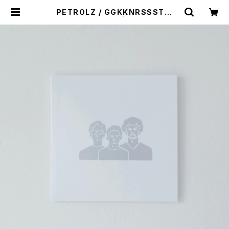
PETROLZ / GGKKNRSSSTW
（ペトロールズ） | たつまき堂