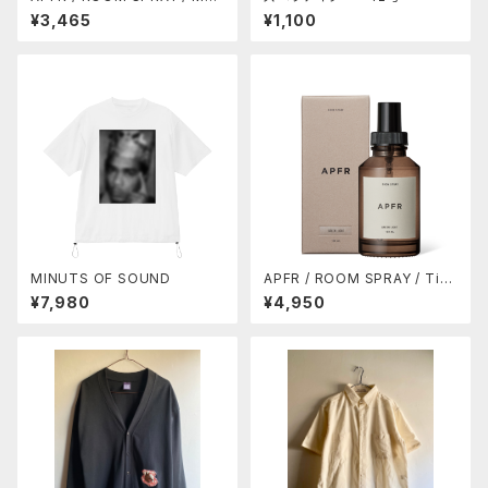
SS SWAMP (10%OFF)
¥3,465
¥1,100
MINUTS OF SOUND
APFR / ROOM SPRAY / Tim
eless (10%OFF)
¥7,980
¥4,950