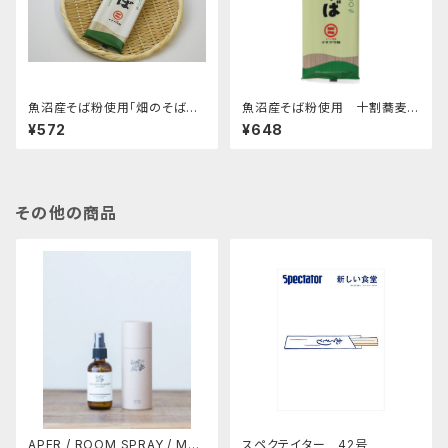
魚沼産そば粉使用「畑のそば乾
魚沼産そば粉使用 十割蕎麦
麺」(180g)
乾麺
¥572
¥648
その他の商品
APFR / ROOM SPRAY / MO
スペクテイター 42号