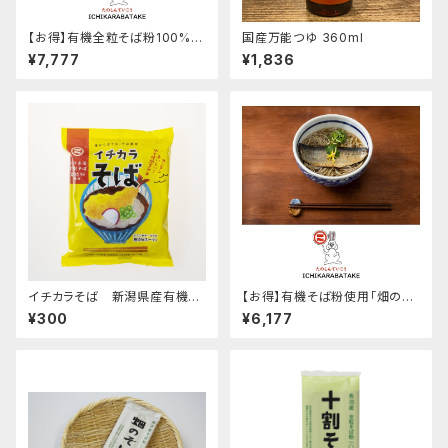
【お得】有機全粒そば粉100%使
国産万能つゆ 360ml
用「十割そば乾麺1ケース180ｇ
¥7,777
¥1,836
×12ヶ入り」グルテンフリー！！
オンラインショップ限定
イチカラそば 新潟県産有機そ
【お得】有機そば粉使用「畑のそ
ば全粒粉使用！！ゆで時間2分
ば乾麺」(180g)1ケース12ヶ入
¥300
¥6,177
半！！
り オンラインショップ限定