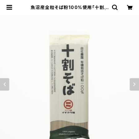
魚沼産全粒そば粉100%使用「十割そ
ば乾麺」(180g)グルテンフリー！！ |
たつまき堂