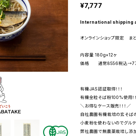
¥7,777
International shipping 
オンラインショップ限定 ま
内容量 180g×12ヶ
価格 通常8556税込→7
有機JAS認証取得！！！
有機全粒そば粉100%使用！
＼お得なケース販売！！！／
自社農園有機栽培の玄そば
小麦粉を使わないのでグルテ
弊社農園で無農薬栽培し添