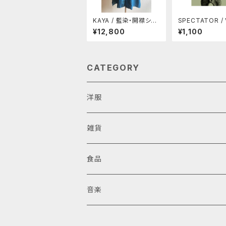
KAYA / 藍染・開襟シャ
SPECTATOR / 
ツ(XL)
5 日本のヒッピ
¥12,800
¥1,100
ーヴメント
CATEGORY
洋服
雑貨
食品
音楽