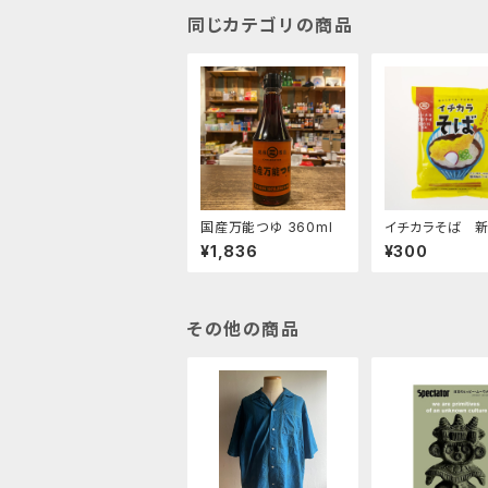
定
同じカテゴリの商品
国産万能つゆ 360ml
イチカラそば 
産有機そば全粒
¥1,836
¥300
用！！ゆで時間2分
その他の商品