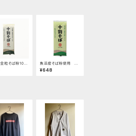
全粒そば粉10
魚沼産そば粉使用 十
用「十割そば乾
割蕎麦乾麺
0
¥648
80g)グルテンフリ