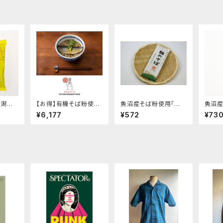
新潟県
【お得】有機そば粉使用
魚沼産そば粉使用「畑
魚沼産
粉使
「畑のそば乾麺」(180g)
のそば乾麺」(180g)
0%使
¥6,177
¥572
¥73
半！！
1ケース12ヶ入り オン
麺」(1
ラインショップ限定
ー！！