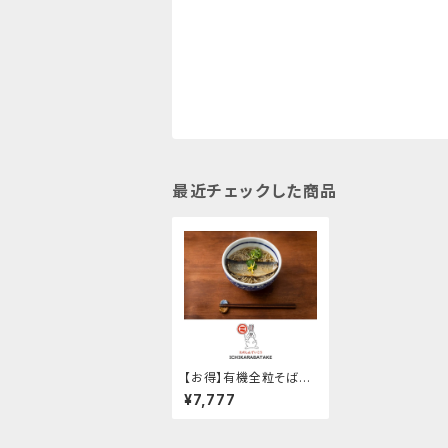
最近チェックした商品
【お得】有機全粒そば粉
100%使用「十割そば乾
¥7,777
麺1ケース180ｇ×12ヶ
入り」グルテンフリー！！
オンラインショップ限