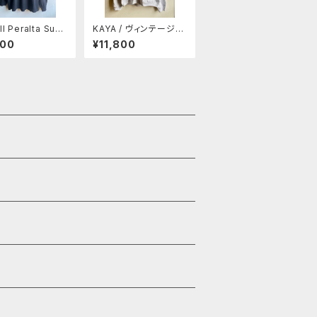
l Peralta Supr
KAYA / ヴィンテージワ
/S T-shirt - Bl
ッペン付きカーディガン
800
¥11,800