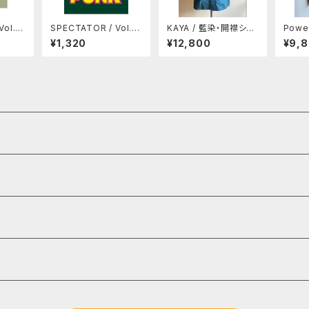
Vol.4
SPECTATOR / Vol.5
KAYA / 藍染・開襟シャ
Powel
ー・ム
4 パンクの正体
ツ(M)
eme L
¥1,320
¥12,800
¥9,
ack