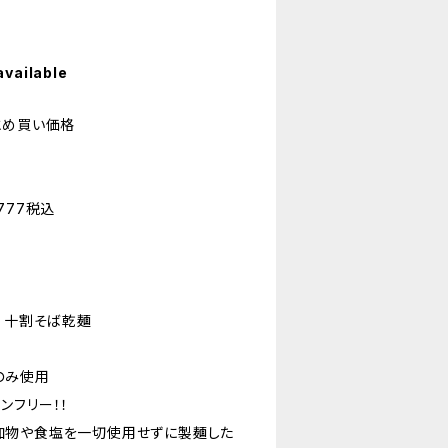
available
とめ買い価格
777税込
！十割そば乾麺
のみ使用
ンフリー！！
加物や食塩を一切使用せずに製麺した