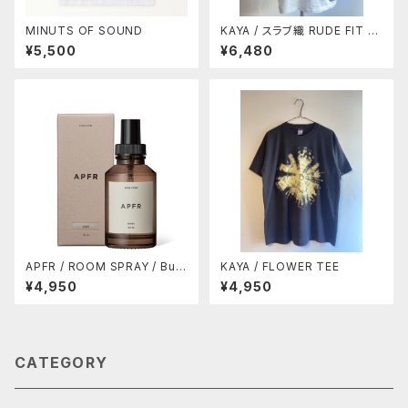
MINUTS OF SOUND
KAYA / スラブ織 RUDE FIT T
EE
¥5,500
¥6,480
APFR / ROOM SPRAY / Bur
KAYA / FLOWER TEE
bs (10%OFF)
¥4,950
¥4,950
CATEGORY