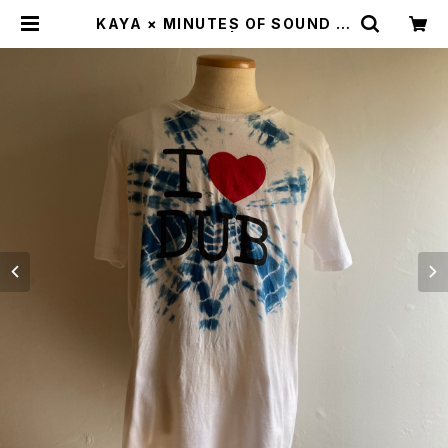
KAYA × MINUTES OF SOUND コ
ラボTEE (L) | たつまき堂