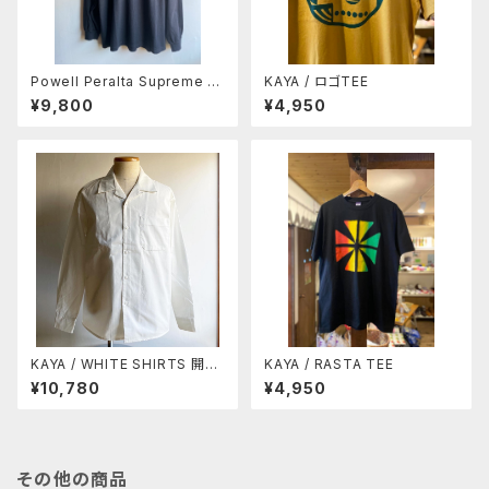
Powell Peralta Supreme L/
KAYA / ロゴTEE
S T-shirt - Black
¥9,800
¥4,950
KAYA / WHITE SHIRTS 開襟
KAYA / RASTA TEE
タイプ
¥10,780
¥4,950
その他の商品