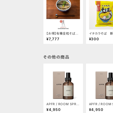
【お得】有機全粒そば粉
イチカラそば 
100%使用「十割そば乾
産有機そば全粒
¥7,777
¥300
麺1ケース180ｇ×12ヶ
用！！ゆで時間2分
入り」グルテンフリー！！
オンラインショップ限
定
その他の商品
APFR / ROOM SPRA
APFR / ROOM 
Y / Green Light (1
Y / Timeless 
¥4,950
¥4,950
0%OFF)
FF)