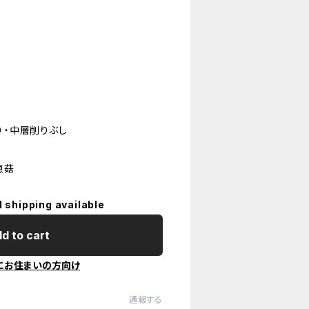
）・中層削りぶし
恵菇
l shipping available
d to cart
にお住まいの方向け
通報する