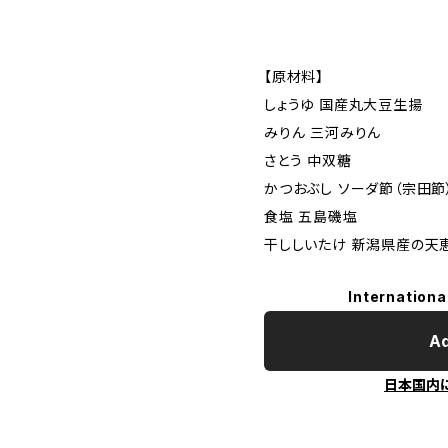
【原材料】
しょうゆ 国産丸大豆生揚
みりん 三河みりん
さとう 中双糖
かつおぶし ソーダ節（宗田節
食塩 五島磯塩
干ししいたけ 新潟県産の天
Internationa
Ad
日本国内