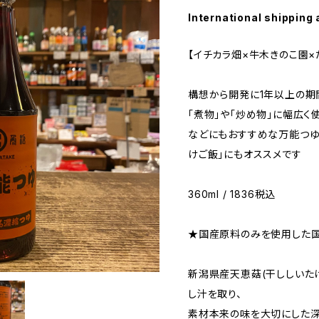
International shipping 
【イチカラ畑×牛木きのこ園×
構想から開発に1年以上の期
「煮物」や「炒め物」に幅広く
などにもおすすめな万能つゆに
けご飯」にもオススメです
360ml / 1836税込
★国産原料のみを使用した
新潟県産天恵菇(干ししいた
し汁を取り、
素材本来の味を大切にした