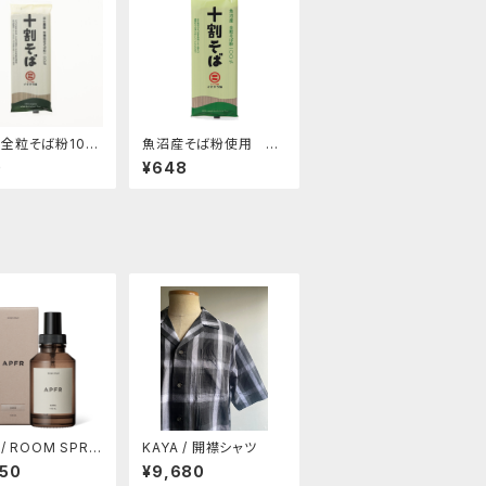
全粒そば粉10
魚沼産そば粉使用 十
用「十割そば乾
割蕎麦乾麺
0
¥648
80g)グルテンフリ
 / ROOM SPRA
KAYA / 開襟シャツ
urbs (10%OFF)
950
¥9,680