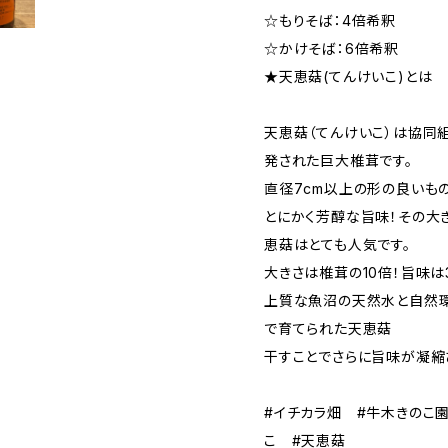
☆もりそば：4倍希釈
☆かけそば：6倍希釈
★天恵菇(てんけいこ)とは
天恵菇（てんけいこ）は協同
発された巨大椎茸です。
直径7cm以上の形の良いもの
とにかく芳醇な旨味！その大
恵菇はとても人気です。
大きさは椎茸の10倍！旨味は
上質な魚沼の天然水と自然
で育てられた天恵菇
干すことでさらに旨味が凝縮
#イチカラ畑 #牛木きのこ園
こ #天恵菇