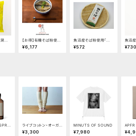
新潟県
【お得】有機そば粉使用
魚沼産そば粉使用「畑
魚沼産
粉使
「畑のそば乾麺」(180g)
のそば乾麺」(180g)
0%使
¥6,177
¥572
¥73
半！！
1ケース12ヶ入り オン
麺」(1
ラインショップ限定
ー！！
SPRA
ライブコットン・オーガニ
MINUTS OF SOUND
APFR
(10%O
ックコットン二重織レッ
Y / B
¥3,300
¥7,980
¥4,
グウォーマー（55cm）