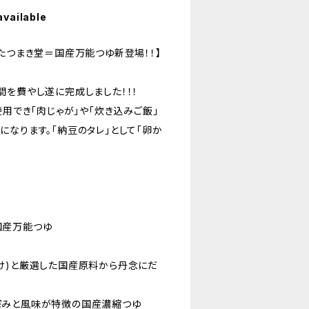
available
たつまき堂＝国産万能つゆ新登場！！】
間を費やし遂に完成しました！！！
使用でき「肉じゃが」や「炊き込みご飯」
なります。「納豆のタレ」として「卵か
国産万能つゆ
け)と厳選した国産原料から丹念にだ
深みと風味が特徴の国産濃縮つゆ