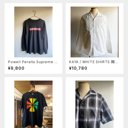
Powell Peralta Supreme L/
KAYA / WHITE SHIRTS 開襟
S T-shirt - Black
タイプ
¥9,800
¥10,780