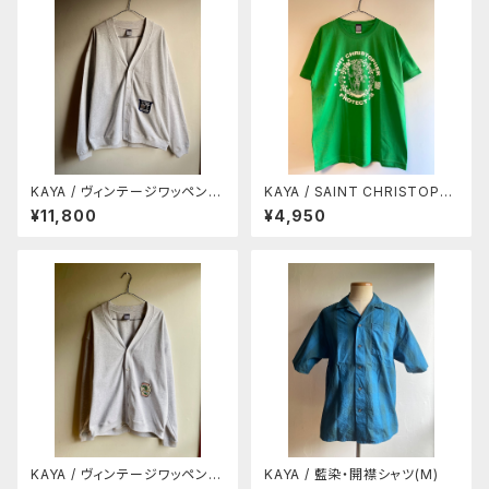
KAYA / ヴィンテージワッペン付
KAYA / SAINT CHRISTOPH
きカーディガン
ER TEE
¥11,800
¥4,950
KAYA / ヴィンテージワッペン付
KAYA / 藍染・開襟シャツ(M)