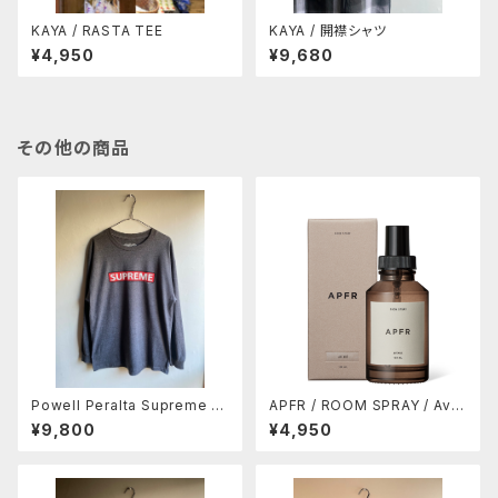
KAYA / RASTA TEE
KAYA / 開襟シャツ
¥4,950
¥9,680
その他の商品
Powell Peralta Supreme L/
APFR / ROOM SPRAY / Ave
S T-Shirt Charocal Heather
nue (10%OFF)
¥9,800
¥4,950